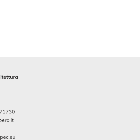
itettura
971730
ero.it
gpec.eu