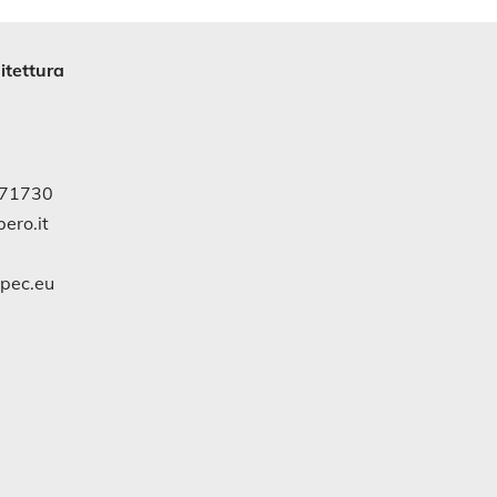
itettura
971730
ero.it
gpec.eu