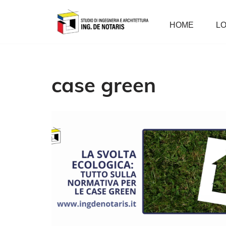
HOME
LO
Vai
al
contenuto
case green