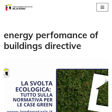
Vai
al
contenuto
energy perfomance of
buildings directive