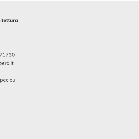
itettura
971730
ero.it
gpec.eu