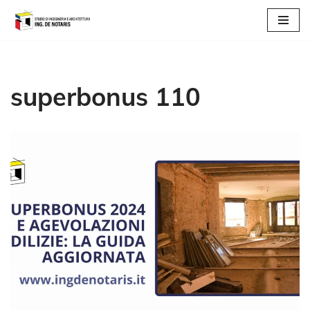
Vai
al
contenuto
superbonus 110