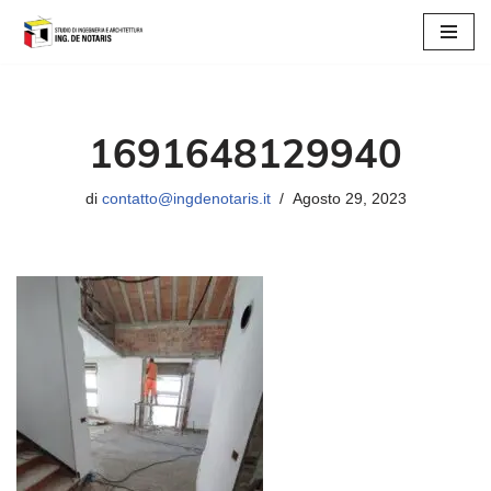
Vai
al
contenuto
1691648129940
di
contatto@ingdenotaris.it
Agosto 29, 2023