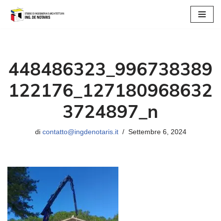
Vai
al
contenuto
448486323_996738389
122176_127180968632
3724897_n
di
contatto@ingdenotaris.it
Settembre 6, 2024