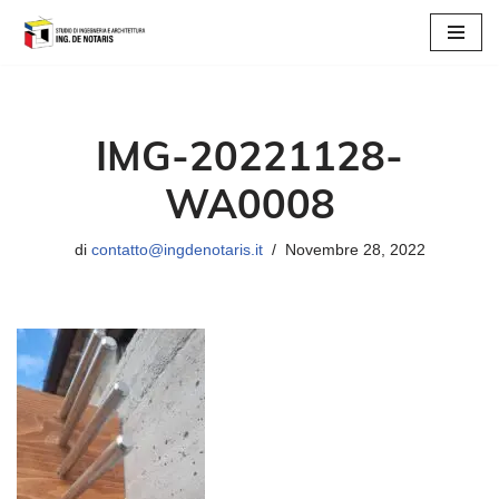
Vai
al
contenuto
IMG-20221128-
WA0008
di
contatto@ingdenotaris.it
Novembre 28, 2022