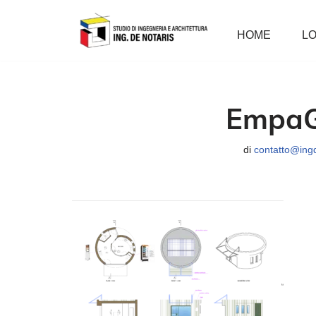
HOME
LO
Vai
al
contenuto
EmpaG
di
contatto@ingd