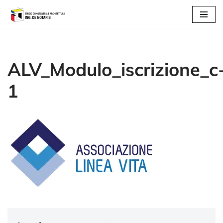
Vai
al
contenuto
ALV_Modulo_iscrizione_c
1