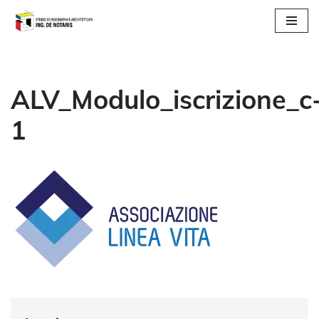
Vai
al
contenuto
ALV_Modulo_iscrizione_c
1