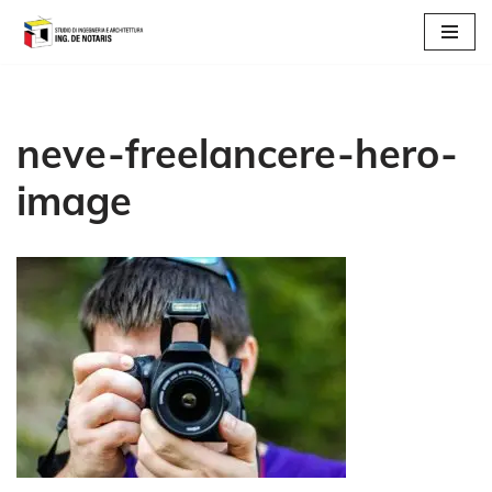
Vai
al
contenuto
neve-freelancere-hero-
image