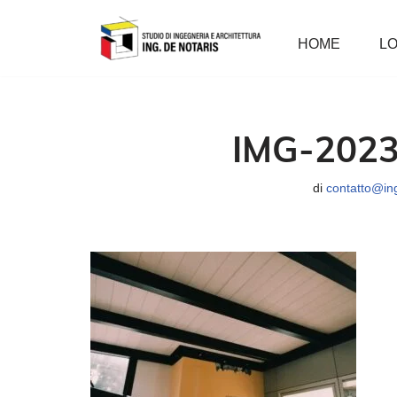
HOME
LO
Vai
al
contenuto
IMG-202
di
contatto@ing