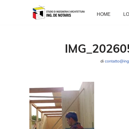
HOME
LO
Vai
al
contenuto
IMG_20260
di
contatto@ingd