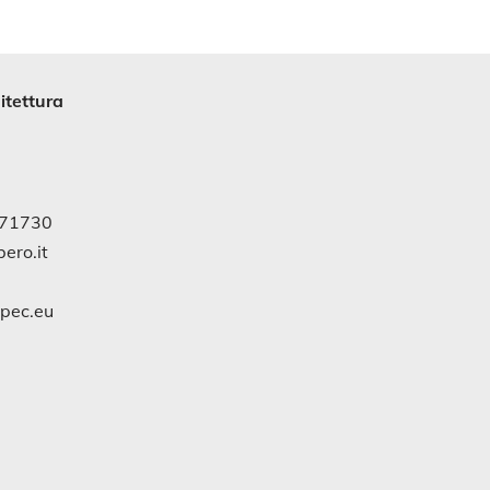
itettura
971730
ero.it
gpec.eu