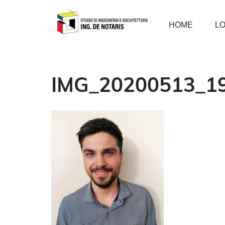
HOME
LO
Vai
al
contenuto
IMG_20200513_1