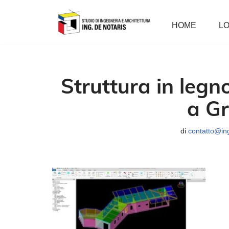
HOME
LO
Vai
al
contenuto
Struttura in legn
a Gr
di
contatto@ing