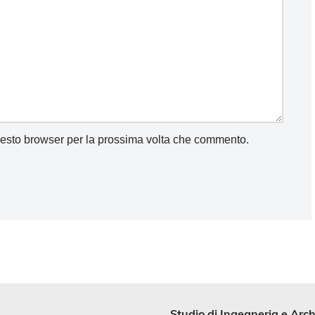
uesto browser per la prossima volta che commento.
Studio di
Ingegneria
e
Arch