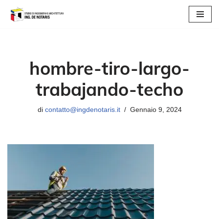
Vai
al
contenuto
hombre-tiro-largo-
trabajando-techo
di
contatto@ingdenotaris.it
Gennaio 9, 2024