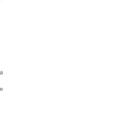
li
to