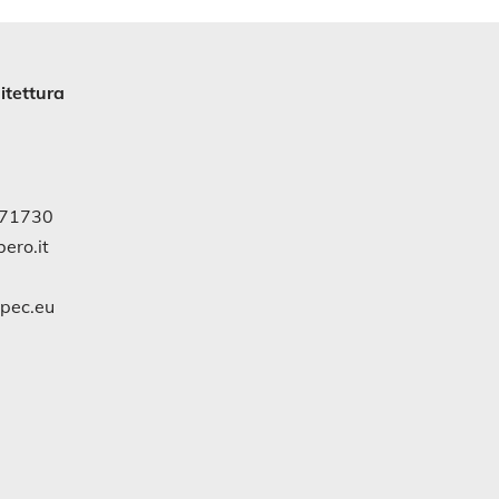
itettura
971730
ero.it
gpec.eu